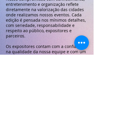
entretenimento e organização reflete
diretamente na valorização das cidades
onde realizamos nossos eventos. Cada
edição é pensada nos mínimos detalhes,
com seriedade, responsabilidade e
respeito ao público, expositores e
parceiros.
Os expositores contam com a confiança
na qualidade da nossa equipe e com um
plano de mídia robusto e estratégico,
desenvolvido por profissionais
qualificados, com foco em alto fluxo de
visitantes e excelente retorno comercial.
Atuamos com divulgação em TV, jornais,
outdoors, rádios, panfletagem, busdoor,
entrevistas, sorteios, parcerias com
escolas, creches, maternidades, clubes
recreativos, assessoria de imprensa,
influenciadores digitais, canais na
internet, redes sociais, palestras, entre
outras ações.
📌 Reserve já seu estande e garanta
grandes oportunidades de negócio!